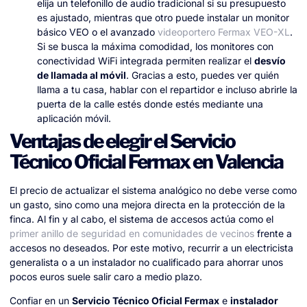
elija un telefonillo de audio tradicional si su presupuesto
es ajustado, mientras que otro puede instalar un monitor
básico VEO o el avanzado
videoportero Fermax VEO-XL
.
Si se busca la máxima comodidad, los monitores con
conectividad WiFi integrada permiten realizar el
desvío
de llamada al móvil
. Gracias a esto, puedes ver quién
llama a tu casa, hablar con el repartidor e incluso abrirle la
puerta de la calle estés donde estés mediante una
aplicación móvil.
Ventajas de elegir el Servicio
Técnico Oficial Fermax en Valencia
El precio de actualizar el sistema analógico no debe verse como
un gasto, sino como una mejora directa en la protección de la
finca. Al fin y al cabo, el sistema de accesos actúa como el
primer anillo de seguridad en comunidades de vecinos
frente a
accesos no deseados. Por este motivo, recurrir a un electricista
generalista o a un instalador no cualificado para ahorrar unos
pocos euros suele salir caro a medio plazo.
Confiar en un
Servicio Técnico Oficial Fermax
e
instalador