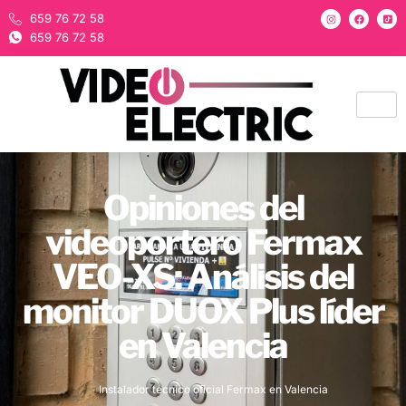
659 76 72 58
659 76 72 58
Opiniones del
videoportero Fermax
VEO-XS: Análisis del
monitor DUOX Plus líder
en Valencia
Instalador técnico oficial Fermax en Valencia