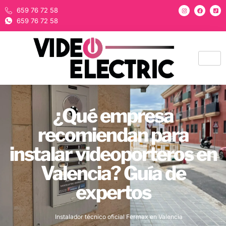
659 76 72 58
659 76 72 58
¿Qué empresa
recomiendan para
instalar videoporteros en
Valencia? Guía de
expertos
Instalador técnico oficial Fermax en Valencia