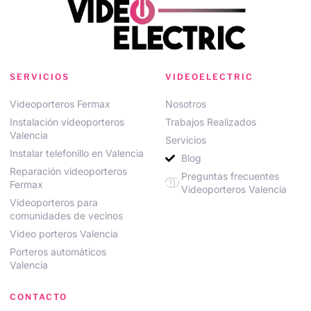
SERVICIOS
VIDEOELECTRIC
Videoporteros Fermax
Nosotros
Instalación videoporteros
Trabajos Realizados
Valencia
Servicios
Instalar telefonillo en Valencia
Blog
Reparación videoporteros
Preguntas frecuentes
Fermax
Videoporteros Valencia
Videoporteros para
comunidades de vecinos
Video porteros Valencia
Porteros automáticos
Valencia
CONTACTO