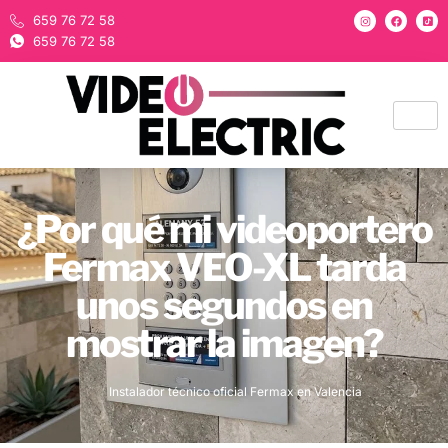
659 76 72 58
659 76 72 58
¿Por qué mi videoportero
Fermax VEO-XL tarda
unos segundos en
mostrar la imagen?
Instalador técnico oficial Fermax en Valencia