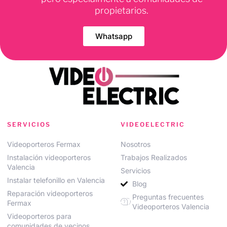
propietarios.
Whatsapp
SERVICIOS
VIDEOELECTRIC
Videoporteros Fermax
Nosotros
Instalación videoporteros
Trabajos Realizados
Valencia
Servicios
Instalar telefonillo en Valencia
Blog
Reparación videoporteros
Preguntas frecuentes
Fermax
Videoporteros Valencia
Videoporteros para
comunidades de vecinos