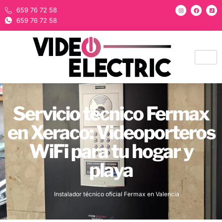
659 76 72 58
659 76 72 58
Servicio técnico Fermax
en Xeraco: Videoporteros
WiFi para tu hogar y
playa
Instalador técnico oficial Fermax en Valencia