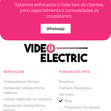
Estamos enfocados a todo tipo de clientes,
pero especialmente a comunidades de
propietarios.
Whatsapp
SERVICIOS
VIDEOELECTRIC
Videoporteros Fermax
Nosotros
Instalación videoporteros
Trabajos Realizados
Valencia
Servicios
Instalar telefonillo en Valencia
Blog
Reparación videoporteros
Preguntas frecuentes
Fermax