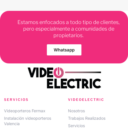
Estamos enfocados a todo tipo de clientes,
pero especialmente a comunidades de
propietarios.
Whatsapp
SERVICIOS
VIDEOELECTRIC
Videoporteros Fermax
Nosotros
Instalación videoporteros
Trabajos Realizados
Valencia
Servicios