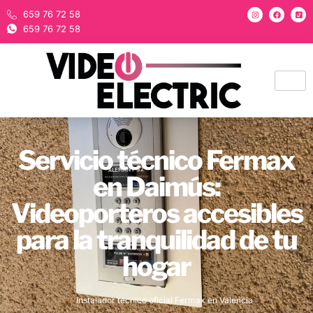
659 76 72 58
659 76 72 58
Servicio técnico Fermax
en Daimús:
Videoporteros accesibles
para la tranquilidad de tu
hogar
Instalador técnico oficial Fermax en Valencia