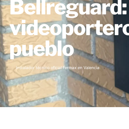
Bellreguard:
videoporteros
pueblo
Instalador técnico oficial Fermax en Valencia