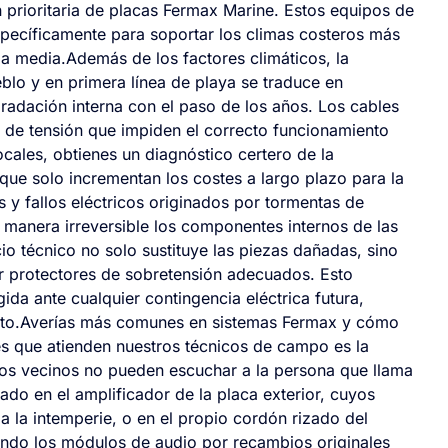
n prioritaria de placas Fermax Marine. Estos equipos de
specíficamente para soportar los climas costeros más
la media.Además de los factores climáticos, la
blo y en primera línea de playa se traduce en
adación interna con el paso de los años. Los cables
s de tensión que impiden el correcto funcionamiento
locales, obtienes un diagnóstico certero de la
 que solo incrementan los costes a largo plazo para la
s y fallos eléctricos originados por tormentas de
 manera irreversible los componentes internos de las
cio técnico no solo sustituye las piezas dañadas, sino
ar protectores de sobretensión adecuados. Esto
da ante cualquier contingencia eléctrica futura,
nto.Averías más comunes en sistemas Fermax y cómo
es que atienden nuestros técnicos de campo es la
 los vecinos no pueden escuchar a la persona que llama
izado en el amplificador de la placa exterior, cuyos
 la intemperie, o en el propio cordón rizado del
yendo los módulos de audio por recambios originales