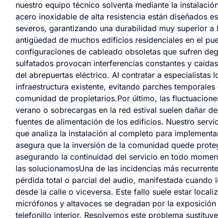
nuestro equipo técnico solventa mediante la instalació
acero inoxidable de alta resistencia están diseñados e
severos, garantizando una durabilidad muy superior a 
antigüedad de muchos edificios residenciales en el pue
configuraciones de cableado obsoletas que sufren degr
sulfatados provocan interferencias constantes y caída
del abrepuertas eléctrico. Al contratar a especialistas 
infraestructura existente, evitando parches temporales
comunidad de propietarios.Por último, las fluctuacione
verano o sobrecargas en la red estival suelen dañar de
fuentes de alimentación de los edificios. Nuestro servi
que analiza la instalación al completo para implement
asegura que la inversión de la comunidad quede protegi
asegurando la continuidad del servicio en todo mome
las solucionamosUna de las incidencias más recurrent
pérdida total o parcial del audio, manifestada cuando
desde la calle o viceversa. Este fallo suele estar local
micrófonos y altavoces se degradan por la exposición a
telefonillo interior. Resolvemos este problema sustitu