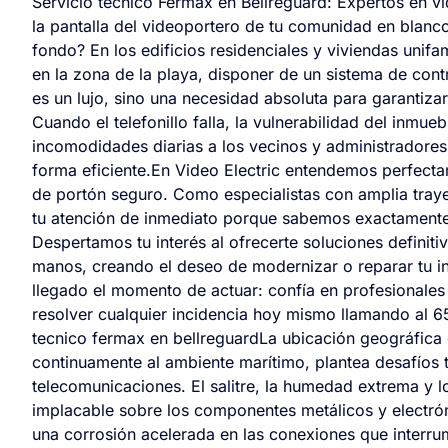
Servicio técnico Fermax en Bellreguard: Expertos en v
la pantalla del videoportero de tu comunidad en blanc
fondo? En los edificios residenciales y viviendas unif
en la zona de la playa, disponer de un sistema de co
es un lujo, sino una necesidad absoluta para garantizar 
Cuando el telefonillo falla, la vulnerabilidad del inm
incomodidades diarias a los vecinos y administradores 
forma eficiente.En Video Electric entendemos perfecta
de portón seguro. Como especialistas con amplia tray
tu atención de inmediato porque sabemos exactamente 
Despertamos tu interés al ofrecerte soluciones definiti
manos, creando el deseo de modernizar o reparar tu i
llegado el momento de actuar: confía en profesionale
resolver cualquier incidencia hoy mismo llamando al 6
tecnico fermax en bellreguardLa ubicación geográfica 
continuamente al ambiente marítimo, plantea desafíos 
telecomunicaciones. El salitre, la humedad extrema y 
implacable sobre los componentes metálicos y electróni
una corrosión acelerada en las conexiones que interru