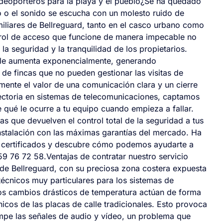
ideoporteros para la playa y el pueblo¿Se ha quedado
o o el sonido se escucha con un molesto ruido de
amiliares de Bellreguard, tanto en el casco urbano como
ntrol de acceso que funcione de manera impecable no
la seguridad y la tranquilidad de los propietarios.
ueble aumenta exponencialmente, generando
de fincas que no pueden gestionar las visitas de
mente el valor de una comunicación clara y un cierre
ectoria en sistemas de telecomunicaciones, captamos
qué le ocurre a tu equipo cuando empieza a fallar.
vas que devuelven el control total de la seguridad a tus
nstalación con las máximas garantías del mercado. Ha
s certificados y descubre cómo podemos ayudarte a
59 76 72 58.Ventajas de contratar nuestro servicio
de Bellreguard, con su preciosa zona costera expuesta
técnicos muy particulares para los sistemas de
los cambios drásticos de temperatura actúan de forma
cos de las placas de calle tradicionales. Esto provoca
mpe las señales de audio y vídeo, un problema que