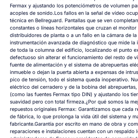
Fermax y ajustando los potenciómetros de volumen par
acoples de sonido.Los fallos en la señal de vídeo ocup
técnica en Bellreguard. Pantallas que se ven complet
constantes o líneas horizontales que cruzan el monitor
distribuidores de planta o a un fallo en la cámara de l
instrumentación avanzada de diagnóstico que mide la i
de toda la columna del edificio, localizando el punto 
defectuoso sin alterar el funcionamiento del resto de 
fuente de alimentación y el sistema de abrepuertas eléc
inmueble o dejan la puerta abierta a expensas de intr
pico de tensión, todo el sistema queda inoperativo. N
eléctrico del cerradero y de la bobina del abrepuertas
(como las fuentes Fermax tipo DIN) y ajustando los tie
suavidad pero con total firmeza.¿Por qué somos la mej
repuestos originales Fermax: Garantizamos que cada r
de fábrica, lo que prolonga la vida útil del sistema y m
fabricante.Garantía por escrito en mano de obra y com
reparaciones e instalaciones cuentan con un respaldo le