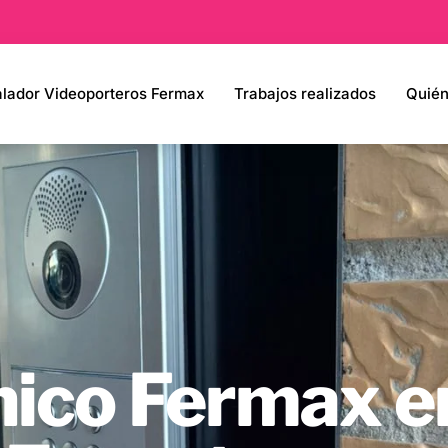
alador Videoporteros Fermax
Trabajos realizados
Quié
nico Fermax e