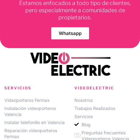
Estamos enfocados a todo tipo de clientes,
pero especialmente a comunidades de
propietarios.
Whatsapp
SERVICIOS
VIDEOELECTRIC
Videoporteros Fermax
Nosotros
Instalación videoporteros
Trabajos Realizados
Valencia
Servicios
Instalar telefonillo en Valencia
Blog
Reparación videoporteros
Preguntas frecuentes
Fermax
Videoporteros Valencia