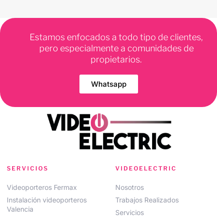
Estamos enfocados a todo tipo de clientes,
pero especialmente a comunidades de
propietarios.
Whatsapp
SERVICIOS
VIDEOELECTRIC
Videoporteros Fermax
Nosotros
Instalación videoporteros
Trabajos Realizados
Valencia
Servicios