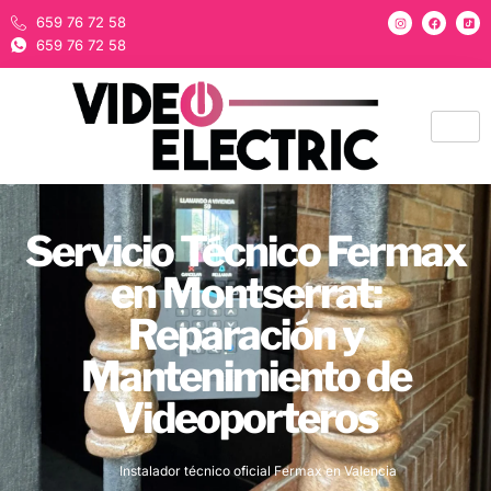
659 76 72 58
659 76 72 58
Servicio Técnico Fermax
en Montserrat:
Reparación y
Mantenimiento de
Videoporteros
Instalador técnico oficial Fermax en Valencia