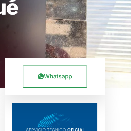
ué
Whatsapp