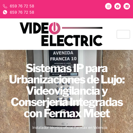
659 76 72 58
659 76 72 58
Sistemas IP para
Urbanizaciones de Lujo:
Videovigilancia y
Conserjería Integradas
con Fermax Meet
Instalador técnico oficial Fermax en Valencia