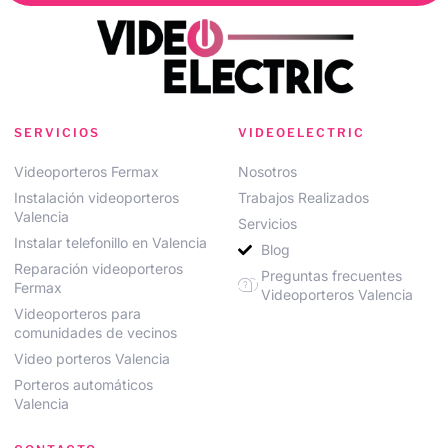
SERVICIOS
VIDEOELECTRIC
Videoporteros Fermax
Nosotros
Instalación videoporteros
Trabajos Realizados
Valencia
Servicios
Instalar telefonillo en Valencia
Blog
Reparación videoporteros
Preguntas frecuentes
Fermax
Videoporteros Valencia
Videoporteros para
comunidades de vecinos
Video porteros Valencia
Porteros automáticos
Valencia