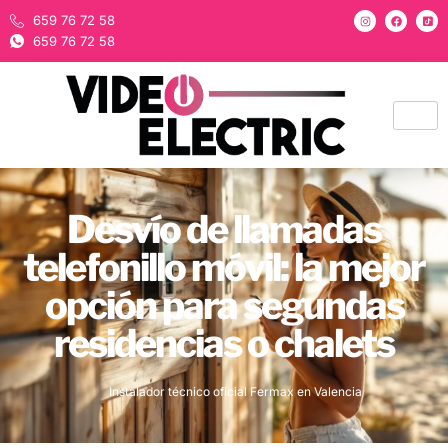
659 76 72 58
659 76 72 58
Desvío de llamadas
telefonillo móvil: la mejor
opción para segundas
residencias o chalets
Instalador técnico oficial Fermax en Valencia