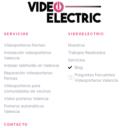
SERVICIOS
VIDEOELECTRIC
Videoporteros Fermax
Nosotros
Instalación videoporteros
Trabajos Realizados
Valencia
Servicios
Instalar telefonillo en Valencia
Blog
Reparación videoporteros
Preguntas frecuentes
Fermax
Videoporteros Valencia
Videoporteros para
comunidades de vecinos
Video porteros Valencia
Porteros automáticos
Valencia
CONTACTO