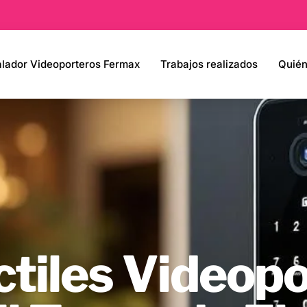
alador Videoporteros Fermax
Trabajos realizados
Quié
ctiles Videop