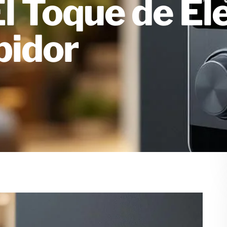
l Toque de El
bidor