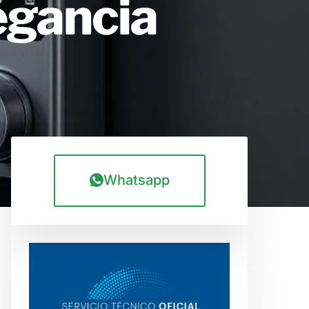
egancia
Whatsapp