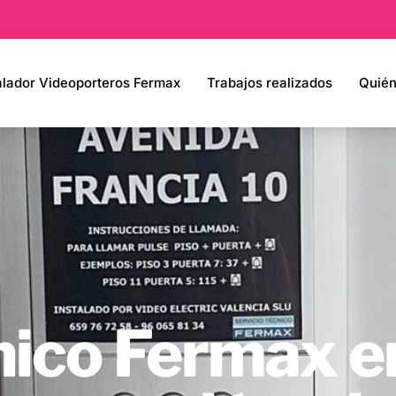
alador Videoporteros Fermax
Trabajos realizados
Quié
nico Fermax e