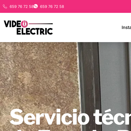
659 76 72 58
659 76 72 58
Inst
Servicio téc