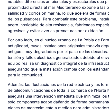
notables diferencias ambientales y estructurales que pr
proximidad directa al mar Mediterráneo expone a las 
salinidad y corrosión marina, lo que acelera de forma 
de los pulsadores. Para combatir este problema, insta
acero inoxidable de alta resistencia, fabricadas espec
agresivas y evitar averías prematuras por oxidación.
Por otro lado, en el núcleo urbano de La Pobla de Farn
antigüedad, cuyas instalaciones originales todavía de
antiguos muy degradados por el paso de las décadas. 
tensión y fallos eléctricos generalizados debido al en
equipo realiza un diagnóstico integral de la infraestruc
asegurando que la instalación cumpla con los estánd
para la comunidad.
Además, las fluctuaciones de la red eléctrica y las to
de telecomunicaciones de toda la comarca de l’Horta No
aseguras una intervención inmediata que minimiza los 
solo componente acabe dañando de forma permanente 
planes de mantenimiento a medida para administradore