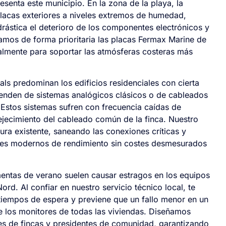
esenta este municipio. En la zona de la playa, la
placas exteriores a niveles extremos de humedad,
drástica el deterioro de los componentes electrónicos y
lamos de forma prioritaria las placas Fermax Marine de
ialmente para soportar las atmósferas costeras más
als predominan los edificios residenciales con cierta
penden de sistemas analógicos clásicos o de cableados
Estos sistemas sufren con frecuencia caídas de
vejecimiento del cableado común de la finca. Nuestro
tura existente, saneando las conexiones críticas y
ares modernos de rendimiento sin costes desmesurados
rmentas de verano suelen causar estragos en los equipos
rd. Al confiar en nuestro servicio técnico local, te
tiempos de espera y previene que un fallo menor en un
los monitores de todas las viviendas. Diseñamos
s de fincas y presidentes de comunidad, garantizando