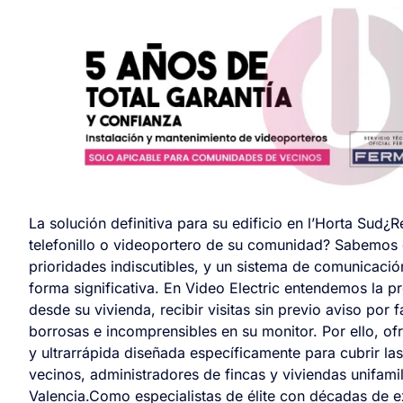
La solución definitiva para su edificio en l’Horta Sud¿Reside en Albal y sufre problemas constantes con el telefonillo o videoportero de su comunidad? Sabemos que la seguridad y la comodidad en su edificio son prioridades indiscutibles, y un sistema de comunicación defectuoso puede comprometer ambos aspectos de forma significativa. En Video Electric entendemos la profunda frustración que genera no poder abrir la puerta desde su vivienda, recibir visitas sin previo aviso por fallos de llamada intermitentes o lidiar con imágenes borrosas e incomprensibles en su monitor. Por ello, ofrecemos una atención técnica especializada, resolutiva y ultrarrápida diseñada específicamente para cubrir las exigentes necesidades de las comunidades de vecinos, administradores de fincas y viviendas unifamiliares de esta dinámica zona de la provincia de Valencia.Como especialistas de élite con décadas de experiencia acumulada en el sector de las telecomunicaciones residenciales, nuestro compromiso inquebrantable es restaurar la normalidad en el acceso a su propiedad en el menor tiempo posible. No deje que una avería técnica prolongada afecte la inviolabilidad de su hogar o bloquee la dinámica diaria de su negocio local. Con nuestro equipo de técnicos certificados a su entera disposición, garantizamos diagnósticos electrónicos precisos, intervenciones mecánicas impecables y la total tranquilidad de dejar la tecnología de control de accesos en manos de verdaderos profesionales. Siga leyendo para descubrir con detalle cómo transformamos y aseguramos la comunicación de su edificio utilizando los estándares de calidad más altos y rigurosos del mercado actual.Ventajas de contratar nuestro servicio tecnico fermax en albalEn el municipio de Albal, al igual que en muchas otras localidades vecinas, nos encontramos con un parque de viviendas extraordinariamente diverso, combinando edificaciones de muy reciente construcción con bloques históricos robustos en el centro de la población. Estas construcciones más antiguas a menudo albergan instalaciones de porteros electrónicos analógicos de 4+N o 5 hilos que han soportado heroicamente el paso de los años, pero que ahora presentan deficiencias críticas por la degradación natural del cobre, empalmes sulfatados y el desgaste mecánico de las placas de calle. Al elegirnos, su comunidad se asegura de contar con expertos que conocen a la perfección las entrañas arquitectónicas y de cableado de estos edificios, lo que nos permite aislar y resolver los clásicos problemas de interferencias cruzadas y caídas de tensión de manera quirúrgica, sin destruir las paredes ni los conductos originales.Además de la antigüedad de los inmuebles, el clima característico de nuestra región mediterránea, marcado por una altísima humedad ambiental nocturna y fluctuaciones térmicas muy acusadas a lo largo del año, actúa como un agente corrosivo implacable sobre todos los componentes electrónicos que se encuentran expuestos en el exterior. Las placas de calle de los zaguanes sufren de rápida oxidación en las botoneras, peligrosas filtraciones en los delicados grupos fónicos e incluso molesta condensación cristalizada en los telecámaras, fallos que exigen un mantenimiento preventivo y correctivo de muy alto nivel. Nuestra capacidad de respuesta inmediata en Albal nos permite atajar estos problemas inducidos por las inclemencias meteorológicas antes de que inutilicen por completo todo el sistema vertical, aplicando sellados profesionales dieléctricos y sustituyendo única y exclusivamente los módulos afectados para evitar gastos superfluos e injustificados a las comunidades.Por último, y no menos importante, las frecuentes fluctuaciones, picos de tensión y microcortes en la red eléctrica urbana local pueden causar verdaderos estragos en las sensibles fuentes de alimentación perimetrales y en los delicados circuitos integrados de las placas base de los monitores de interior. Nuestra mayor ventaja competitiva en el sector radica en nuestra capacidad de realizar profundos diagnósticos electrónicos avanzados in situ, identificando de forma inmediata los fallos de sobretensión y estabilizando el sistema mediante protectores de línea. Comprendemos perfectamente la inmensa urgencia que supone para una familia estar incomunicada, por lo que nuestras modernas unidades móviles están provistas del stock necesario para solventar estos críticos contratiempos eléctricos el mismo día de la incidencia, restableciendo la comunicación fluida y segura entre la calle y su hogar sin demoras ni excusas.Averías más comunes en sistemas Fermax y cómo las solucionamosUno de los problemas técnicos más reportados en los sistemas de comunicación de los edificios residenciales son los continuos fallos de audio y fonía bidireccional. Es enormemente habitual que los vecinos se quejen amargamente de que no escuchan a quien llama desde el exterior, que el volumen general del timbre es demasiado bajo e imperceptible, o que se producen espantosos acoples y zumbidos electromagnéticos al descolgar el telefonillo en el interior del piso. Estas anomalías suelen deberse a fallos en el módulo amplificador de la placa de calle principal, altavoces rasgados o deteriorados en los term