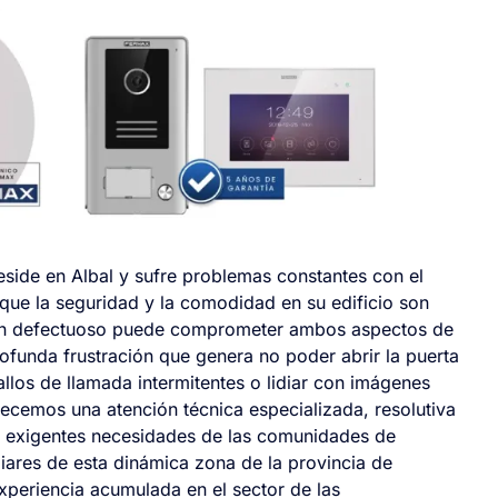
inales de cada vivienda, o cables pelados en las montantes que generan derivaciones indeseadas. Nuestros técnicos especialistas proceden a medir milimétricamente la impedancia acústica y la tensión de línea en los terminales afectados, ajustando los potenciómetros de la placa matriz o sustituyendo los grupos fónicos averiados por recambios oficiales que devuelven la nitidez y claridad cristalina original al sonido.Por otro lado, cuando hablamos de videoporteros, la pérdida repentina de imagen, las desesperantes pantallas en azul estático o la recepción de transmisiones de video en un granulado blanco y negro (cuando el sistema original es a color) son motivos extremadamente frecuentes de asistencia urgente. Estos fallos críticos, que anulan instantáneamente la principal y más valiosa ventaja de seguridad visual del videoportero, suelen originarse por problemas graves en la cámara de vigilancia (telecámara) de la placa exterior, distribuidores de video defectuosos ocultos en los registros de los rellanos o degradación severa de la señal analógica en tiradas de cable excesivamente largas. Para solucionarlo de raíz, empleamos costosos osciloscopios y medidores de señal de video IP, recalibrando meticulosamente la distribución del cable coaxial o de los pares trenzados, e instalando regeneradores de señal activos o nuevas cámaras de visión nocturna gran angular que garantizan una visión absolutamente perfecta y detallada de quien se encuentra llamando.Finalmente, las averías relacionadas directamente con las fuentes de alimentación centralizadas y la compleja maniobra eléctrica del abrepuertas son consideradas por nuestro equipo como urgencias operativas de primer orden. Cuando la fuente de alimentación falla, ya sea por un violento cortocircuito o por el natural agotamiento de sus condensadores internos, el sistema entero colapsa, impidiendo a todo el bloque realizar llamadas, encender monitores o liberar la cerradura eléctrica. Si el problema reside en el relé de apertura desgastado o en la propia cerradura mecánica de la puerta del zaguán, el riesgo de que el edificio quede vulnerable a intrusos o completamente bloqueado es alarmantemente alto. Intervenimos con celeridad sustituyendo las obsoletas fuentes de alimentación DIN por modelos de última generación de alta eficiencia energética, reemplazando cerraderos eléctricos atascados por versiones dinámicas de muy bajo consumo e instalando barreras de protección contra cortocircuitos en cascada que prolongan exponencialmente la vida útil operativa de toda la instalación de la comunidad.¿Por qué somos la mejor opción oficial en la zona?Uso estricto de recambios originales y certificados: Como verdaderos expertos homologados, garantizamos absolutamente que cada placa de calle, monitor VDS, alimentador conmutado o cable de datos utilizado en nuestras intervenciones proviene directamente y sin intermediarios de la cadena de suministro oficial. Esto asegura una compatibilidad electrónica absoluta, evita desastrosos fallos por imitaciones baratas y alarga la vida útil de la reparación durante décadas sin incidencias.Tiempos de respuesta inigualables para urgencias críticas: Entendemos perfectamente que una comunidad de vecinos sin un control de acceso seguro es un problema crítico que no puede esperar días. Disponemos de eficientes unidades móviles desplegadas estratégicamente cerca de L’Horta Sud, lo que nos permite presentarnos físicamente en su edificio de Albal en tiempo récord, armados con el instrumental avanzado y los repuestos necesarios para solucionar más del 90% de las averías severas en la primera y única visita.Técnicos altamente cualificados y en constante formación continua: Nuestro personal de campo no solo atesora años de invaluable experiencia práctica en la resolución de problemas de sistemas analógicos 4+N tradicionales, sino que domina a la absoluta perfección los complejos y modernos sistemas digitales MDS y la revolucionaria arquitectura DUOX Plus de dos hilos no polarizados, asegurando diagnósticos precisos, rápidos y certeros sea cual sea la generación tecnológica de su equipo actual.Garantía integral por escrito y transparencia total en los presupuestos: Actuamos siempre con una ética profesional intachable y total honestidad técnica hacia los administradores de fincas, mantenedores y presidentes de comunidades. Entregamos presupuestos detallados, desglosados y comprensibles antes de iniciar cualquier tipo de intervención, separando claramente materiales y mano de obra, y ofrecemos una muy sólida garantía post-servicio en todas nuestras reparaciones puntuales e instalaciones arquitectónicas completas.Actualización a tecnología DUOX y videoporteros WiFi sin obrasDar el salto cualitativo a la última y más avanzada tecnología en