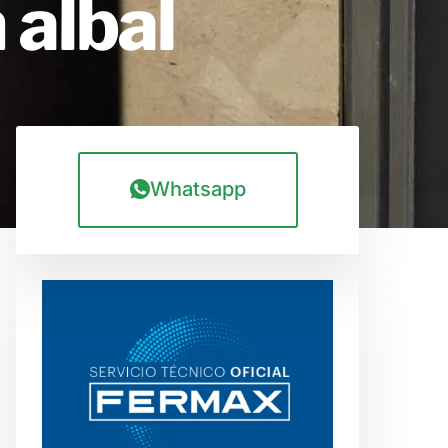
 albal
Whatsapp