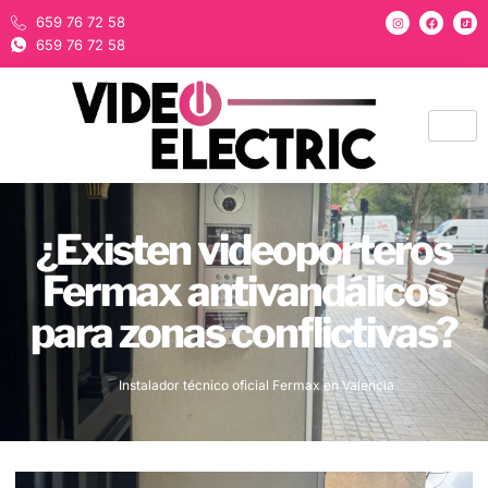
659 76 72 58
659 76 72 58
¿Existen videoporteros
Fermax antivandálicos
para zonas conflictivas?
Instalador técnico oficial Fermax en Valencia