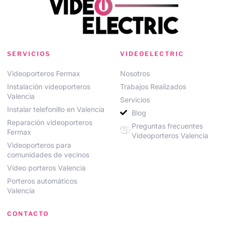
SERVICIOS
VIDEOELECTRIC
Videoporteros Fermax
Nosotros
Instalación videoporteros
Trabajos Realizados
Valencia
Servicios
Instalar telefonillo en Valencia
Blog
Reparación videoporteros
Preguntas frecuentes
Fermax
Videoporteros Valencia
Videoporteros para
comunidades de vecinos
Video porteros Valencia
Porteros automáticos
Valencia
CONTACTO