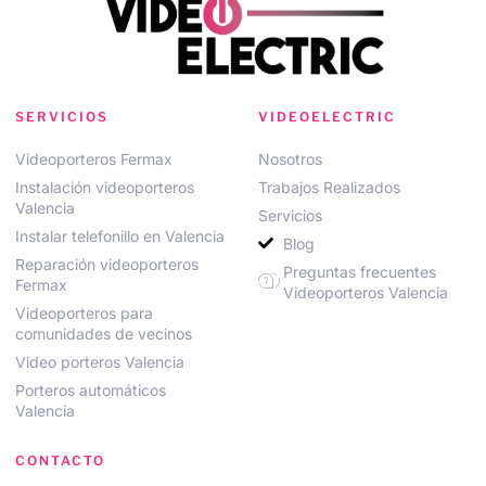
SERVICIOS
VIDEOELECTRIC
Videoporteros Fermax
Nosotros
Instalación videoporteros
Trabajos Realizados
Valencia
Servicios
Instalar telefonillo en Valencia
Blog
Reparación videoporteros
Preguntas frecuentes
Fermax
Videoporteros Valencia
Videoporteros para
comunidades de vecinos
Video porteros Valencia
Porteros automáticos
Valencia
CONTACTO