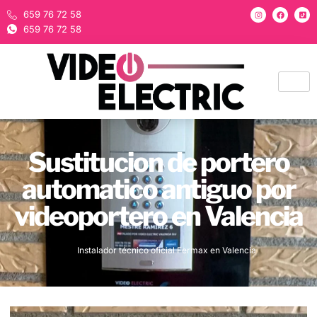
659 76 72 58
659 76 72 58
Sustitucion de portero
automatico antiguo por
videoportero en Valencia
Instalador técnico oficial Fermax en Valencia