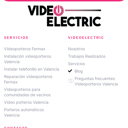
SERVICIOS
VIDEOELECTRIC
Videoporteros Fermax
Nosotros
Instalación videoporteros
Trabajos Realizados
Valencia
Servicios
Instalar telefonillo en Valencia
Blog
Reparación videoporteros
Preguntas frecuentes
Fermax
Videoporteros Valencia
Videoporteros para
comunidades de vecinos
Video porteros Valencia
Porteros automáticos
Valencia