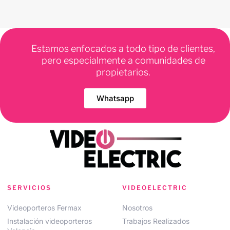
Estamos enfocados a todo tipo de clientes,
pero especialmente a comunidades de
propietarios.
Whatsapp
SERVICIOS
VIDEOELECTRIC
Videoporteros Fermax
Nosotros
Instalación videoporteros
Trabajos Realizados