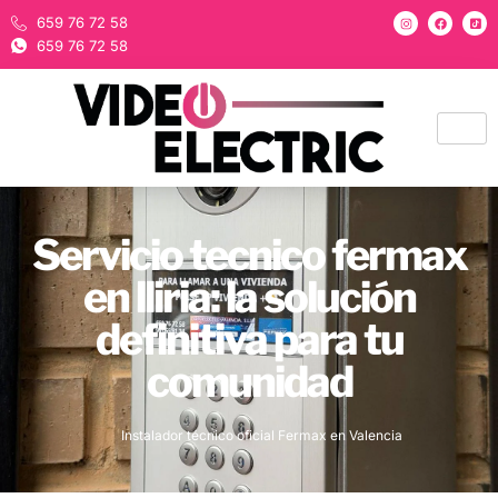
659 76 72 58
659 76 72 58
Servicio tecnico fermax
en lliria: la solución
definitiva para tu
comunidad
Instalador técnico oficial Fermax en Valencia