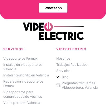
Whatsapp
SERVICIOS
VIDEOELECTRIC
Videoporteros Fermax
Nosotros
Instalación videoporteros
Trabajos Realizados
Valencia
Servicios
Instalar telefonillo en Valencia
Blog
Reparación videoporteros
Preguntas frecuentes
Fermax
Videoporteros Valencia
Videoporteros para
comunidades de vecinos
Video porteros Valencia