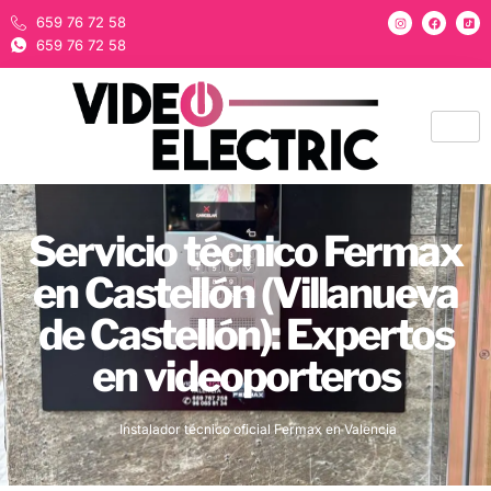
659 76 72 58
659 76 72 58
Servicio técnico Fermax
en Castellón (Villanueva
de Castellón): Expertos
en videoporteros
Instalador técnico oficial Fermax en Valencia