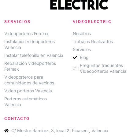
SERVICIOS
VIDEOELECTRIC
Videoporteros Fermax
Nosotros
Instalación videoporteros
Trabajos Realizados
Valencia
Servicios
Instalar telefonillo en Valencia
Blog
Reparación videoporteros
Preguntas frecuentes
Fermax
Videoporteros Valencia
Videoporteros para
comunidades de vecinos
Video porteros Valencia
Porteros automáticos
Valencia
CONTACTO
C/ Mestre Ramírez, 3, local 2, Picasent, Valencia