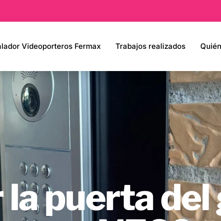
alador Videoporteros Fermax
Trabajos realizados
Quié
 la puerta del