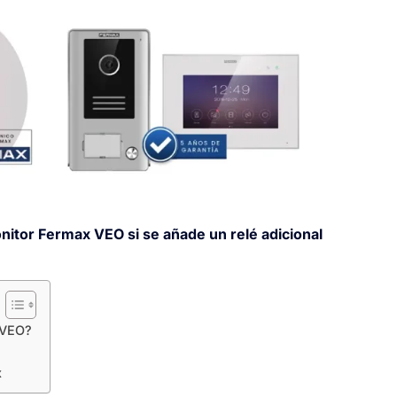
monitor Fermax VEO si se añade un relé adicional
x VEO?
x