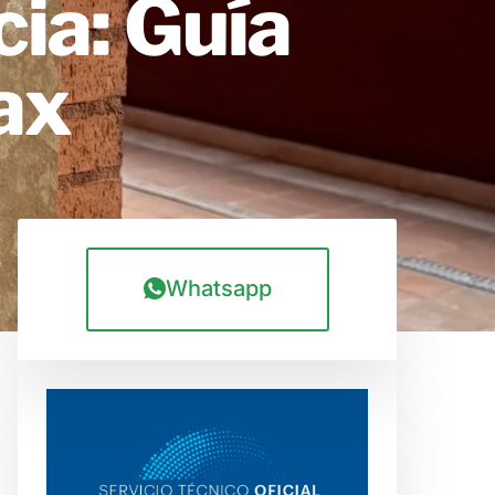
ia: Guía
ax
Whatsapp