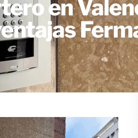
tero en Valenc
ventajas Ferm