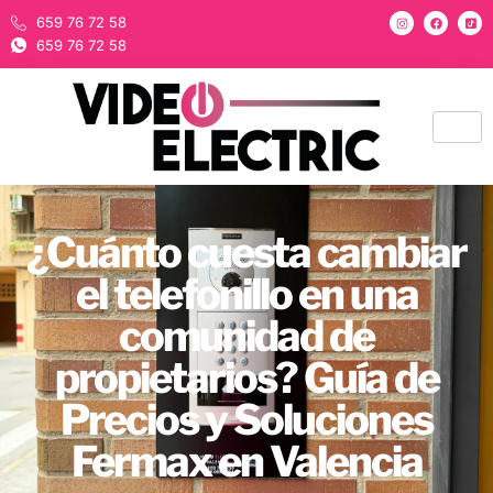
659 76 72 58
659 76 72 58
¿Cuánto cuesta cambiar
el telefonillo en una
comunidad de
propietarios? Guía de
Precios y Soluciones
Fermax en Valencia