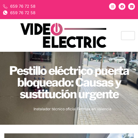
659 76 72 58
659 76 72 58
Pestillo eléctrico puerta
bloqueado: Causas y
sustitución urgente
Instalador técnico oficial Fermax en Valencia