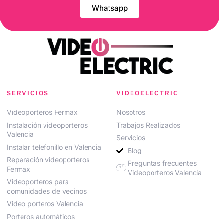
Whatsapp
SERVICIOS
VIDEOELECTRIC
Videoporteros Fermax
Nosotros
Instalación videoporteros
Trabajos Realizados
Valencia
Servicios
Instalar telefonillo en Valencia
Blog
Reparación videoporteros
Preguntas frecuentes
Fermax
Videoporteros Valencia
Videoporteros para
comunidades de vecinos
Video porteros Valencia
Porteros automáticos