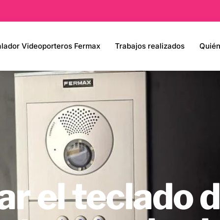
alador Videoporteros Fermax
Trabajos realizados
Quié
r el teclado d