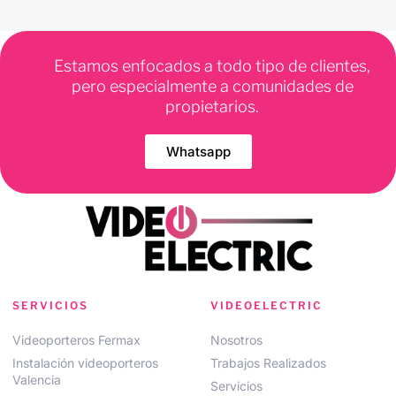
Estamos enfocados a todo tipo de clientes,
pero especialmente a comunidades de
propietarios.
Whatsapp
SERVICIOS
VIDEOELECTRIC
Videoporteros Fermax
Nosotros
Instalación videoporteros
Trabajos Realizados
Valencia
Servicios