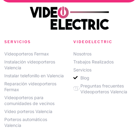
SERVICIOS
VIDEOELECTRIC
Videoporteros Fermax
Nosotros
Instalación videoporteros
Trabajos Realizados
Valencia
Servicios
Instalar telefonillo en Valencia
Blog
Reparación videoporteros
Preguntas frecuentes
Fermax
Videoporteros Valencia
Videoporteros para
comunidades de vecinos
Video porteros Valencia
Porteros automáticos
Valencia