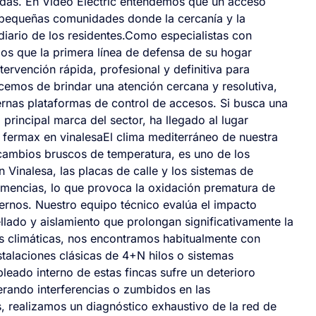
ndas. En Video Electric entendemos que un acceso
 pequeñas comunidades donde la cercanía y la
diario de los residentes.Como especialistas con
s que la primera línea de defensa de su hogar
ervención rápida, profesional y definitiva para
cemos de brindar una atención cercana y resolutiva,
nas plataformas de control de accesos. Si busca una
principal marca del sector, ha llegado al lugar
o fermax en vinalesaEl clima mediterráneo de nuestra
 cambios bruscos de temperatura, es uno de los
n Vinalesa, las placas de calle y los sistemas de
emencias, lo que provoca la oxidación prematura de
ernos. Nuestro equipo técnico evalúa el impacto
llado y aislamiento que prolongan significativamente la
es climáticas, nos encontramos habitualmente con
talaciones clásicas de 4+N hilos o sistemas
leado interno de estas fincas sufre un deterioro
rando interferencias o zumbidos en las
, realizamos un diagnóstico exhaustivo de la red de