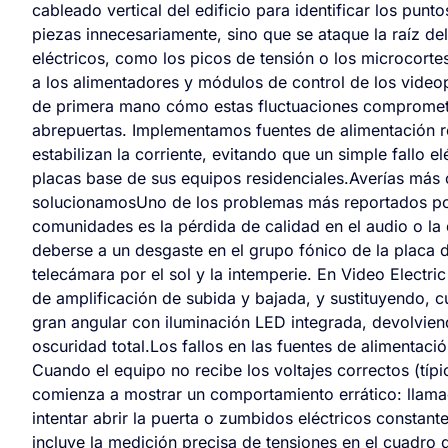
cableado vertical del edificio para identificar los pun
piezas innecesariamente, sino que se ataque la raíz del
eléctricos, como los picos de tensión o los microcortes
a los alimentadores y módulos de control de los video
de primera mano cómo estas fluctuaciones comprometen
abrepuertas. Implementamos fuentes de alimentación re
estabilizan la corriente, evitando que un simple fallo 
placas base de sus equipos residenciales.Averías má
solucionamosUno de los problemas más reportados por 
comunidades es la pérdida de calidad en el audio o la d
deberse a un desgaste en el grupo fónico de la placa d
telecámara por el sol y la intemperie. En Video Electri
de amplificación de subida y bajada, y sustituyendo, 
gran angular con iluminación LED integrada, devolvien
oscuridad total.Los fallos en las fuentes de alimentació
Cuando el equipo no recibe los voltajes correctos (tí
comienza a mostrar un comportamiento errático: llama
intentar abrir la puerta o zumbidos eléctricos constant
incluye la medición precisa de tensiones en el cuadro d