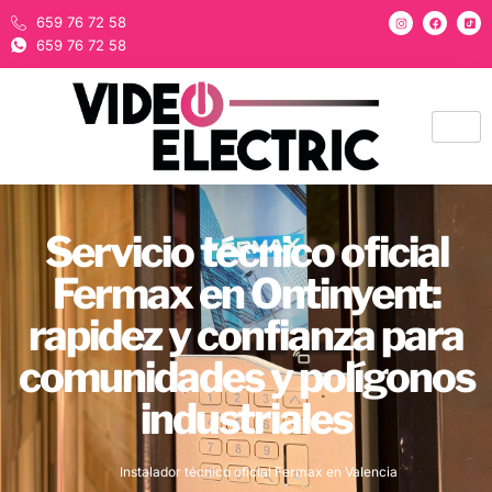
659 76 72 58
659 76 72 58
Servicio técnico oficial
Fermax en Ontinyent:
rapidez y confianza para
comunidades y polígonos
industriales
Instalador técnico oficial Fermax en Valencia