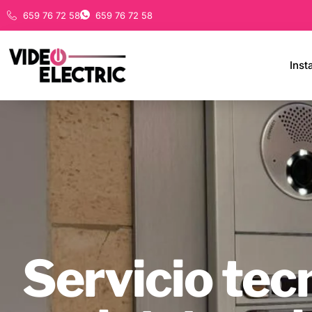
659 76 72 58
659 76 72 58
Inst
Servicio tec