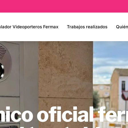
alador Videoporteros Fermax
Trabajos realizados
Quié
nico oficial f