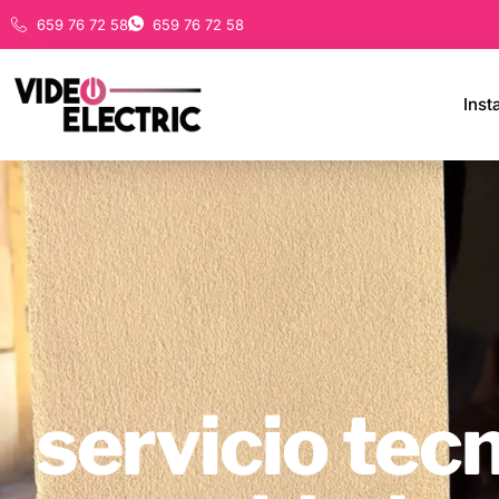
659 76 72 58
659 76 72 58
Inst
servicio tec