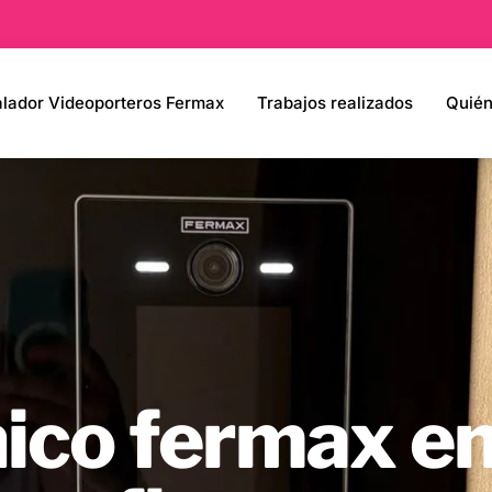
alador Videoporteros Fermax
Trabajos realizados
Quié
nico fermax e