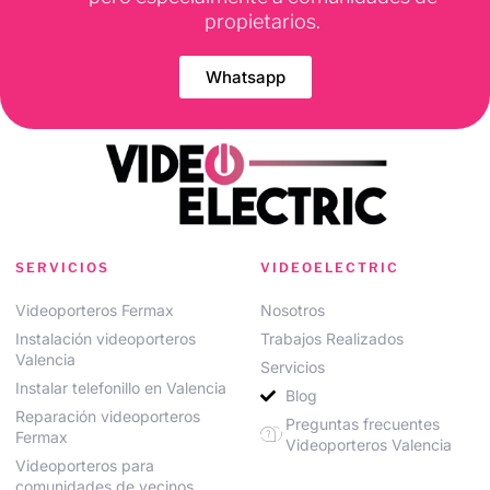
propietarios.
Whatsapp
SERVICIOS
VIDEOELECTRIC
Videoporteros Fermax
Nosotros
Instalación videoporteros
Trabajos Realizados
Valencia
Servicios
Instalar telefonillo en Valencia
Blog
Reparación videoporteros
Preguntas frecuentes
Fermax
Videoporteros Valencia
Videoporteros para
comunidades de vecinos