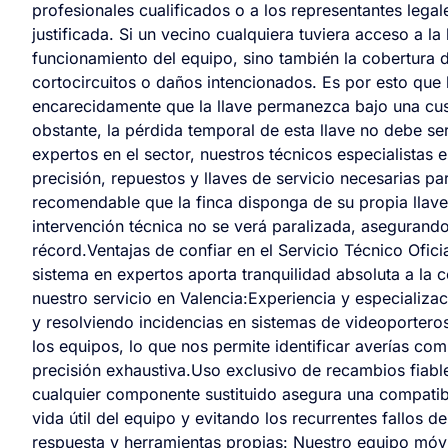
profesionales cualificados o a los representantes lega
justificada. Si un vecino cualquiera tuviera acceso a la
funcionamiento del equipo, sino también la cobertura 
cortocircuitos o daños intencionados. Es por esto que
encarecidamente que la llave permanezca bajo una cus
obstante, la pérdida temporal de esta llave no debe se
expertos en el sector, nuestros técnicos especialistas
precisión, repuestos y llaves de servicio necesarias p
recomendable que la finca disponga de su propia llav
intervención técnica no se verá paralizada, asegurand
récord.Ventajas de confiar en el Servicio Técnico Ofic
sistema en expertos aporta tranquilidad absoluta a la
nuestro servicio en Valencia:Experiencia y especializ
y resolviendo incidencias en sistemas de videoporteros
los equipos, lo que nos permite identificar averías co
precisión exhaustiva.Uso exclusivo de recambios fiable
cualquier componente sustituido asegura una compatibil
vida útil del equipo y evitando los recurrentes fallos 
respuesta y herramientas propias: Nuestro equipo móvi