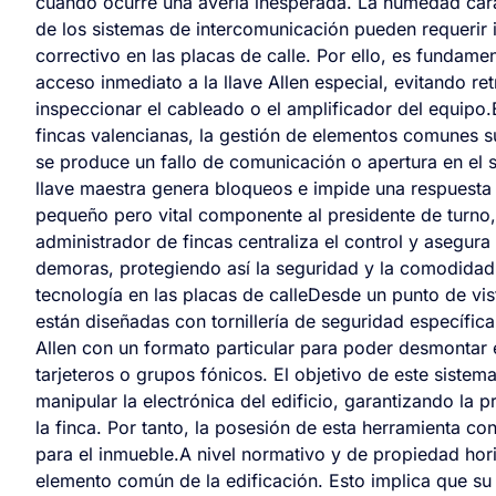
cuando ocurre una avería inesperada. La humedad carac
de los sistemas de intercomunicación pueden requerir 
correctivo en las placas de calle. Por ello, es fundame
acceso inmediato a la llave Allen especial, evitando r
inspeccionar el cableado o el amplificador del equi
fincas valencianas, la gestión de elementos comunes s
se produce un fallo de comunicación o apertura en el 
llave maestra genera bloqueos e impide una respuesta á
pequeño pero vital componente al presidente de turno, a
administrador de fincas centraliza el control y asegura 
demoras, protegiendo así la seguridad y la comodidad
tecnología en las placas de calleDesde un punto de vist
están diseñadas con tornillería de seguridad específica
Allen con un formato particular para poder desmontar 
tarjeteros o grupos fónicos. El objetivo de este sist
manipular la electrónica del edificio, garantizando la 
la finca. Por tanto, la posesión de esta herramienta c
para el inmueble.A nivel normativo y de propiedad hori
elemento común de la edificación. Esto implica que su