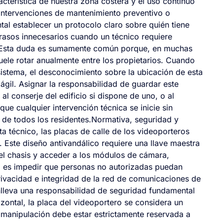
terística de nuestra zona costera y el uso continuo
intervenciones de mantenimiento preventivo o
ntal establecer un protocolo claro sobre quién tiene
etrasos innecesarios cuando un técnico requiere
po.Esta duda es sumamente común porque, en muchas
uele rotar anualmente entre los propietarios. Cuando
sistema, el desconocimiento sobre la ubicación de esta
gil. Asignar la responsabilidad de guardar este
l conserje del edificio si dispone de uno, o al
que cualquier intervención técnica se inicie sin
 de todos los residentes.Normativa, seguridad y
a técnico, las placas de calle de los videoporteros
. Este diseño antivandálico requiere una llave maestra
el chasis y acceder a los módulos de cámara,
ema es impedir que personas no autorizadas puedan
privacidad e integridad de la red de comunicaciones de
onlleva una responsabilidad de seguridad fundamental
zontal, la placa del videoportero se considera un
 manipulación debe estar estrictamente reservada a