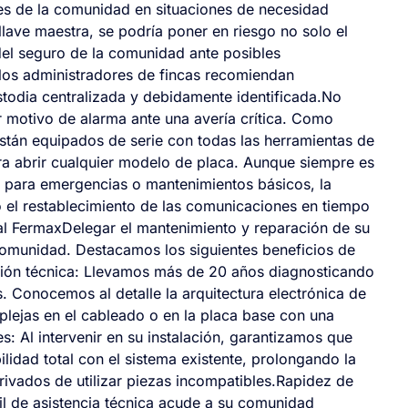
les de la comunidad en situaciones de necesidad
 llave maestra, se podría poner en riesgo no solo el
del seguro de la comunidad ante posibles
 los administradores de fincas recomiendan
todia centralizada y debidamente identificada.No
r motivo de alarma ante una avería crítica. Como
 están equipados de serie con todas las herramientas de
ara abrir cualquier modelo de placa. Aunque siempre es
e para emergencias o mantenimientos básicos, la
o el restablecimiento de las comunicaciones en tiempo
ial FermaxDelegar el mantenimiento y reparación de su
 comunidad. Destacamos los siguientes beneficios de
ación técnica: Llevamos más de 20 años diagnosticando
. Conocemos al detalle la arquitectura electrónica de
mplejas en el cableado o en la placa base con una
s: Al intervenir en su instalación, garantizamos que
idad total con el sistema existente, prolongando la
derivados de utilizar piezas incompatibles.Rapidez de
l de asistencia técnica acude a su comunidad