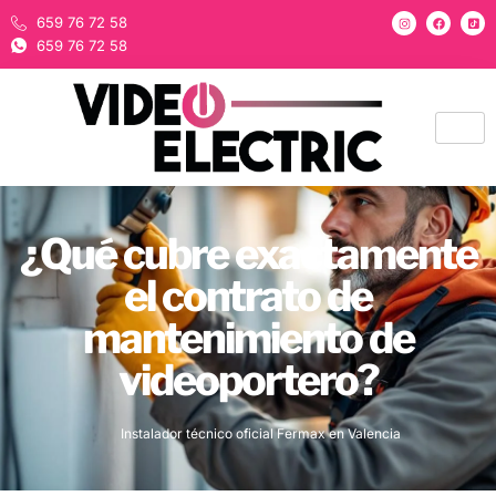
659 76 72 58
659 76 72 58
¿Qué cubre exactamente
el contrato de
mantenimiento de
videoportero?
Instalador técnico oficial Fermax en Valencia