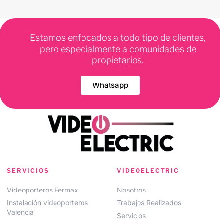
Estamos enfocados a todo tipo de clientes,
pero especialmente a comunidades de
propietarios.
Whatsapp
SERVICIOS
VIDEOELECTRIC
Videoporteros Fermax
Nosotros
Instalación videoporteros
Trabajos Realizados
Valencia
Servicios