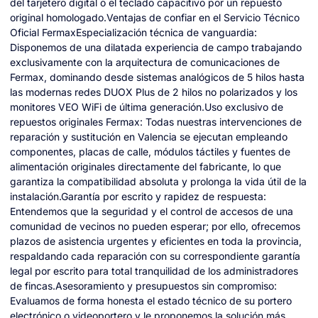
del tarjetero digital o el teclado capacitivo por un repuesto
original homologado.Ventajas de confiar en el Servicio Técnico
Oficial FermaxEspecialización técnica de vanguardia:
Disponemos de una dilatada experiencia de campo trabajando
exclusivamente con la arquitectura de comunicaciones de
Fermax, dominando desde sistemas analógicos de 5 hilos hasta
las modernas redes DUOX Plus de 2 hilos no polarizados y los
monitores VEO WiFi de última generación.Uso exclusivo de
repuestos originales Fermax: Todas nuestras intervenciones de
reparación y sustitución en Valencia se ejecutan empleando
componentes, placas de calle, módulos táctiles y fuentes de
alimentación originales directamente del fabricante, lo que
garantiza la compatibilidad absoluta y prolonga la vida útil de la
instalación.Garantía por escrito y rapidez de respuesta:
Entendemos que la seguridad y el control de accesos de una
comunidad de vecinos no pueden esperar; por ello, ofrecemos
plazos de asistencia urgentes y eficientes en toda la provincia,
respaldando cada reparación con su correspondiente garantía
legal por escrito para total tranquilidad de los administradores
de fincas.Asesoramiento y presupuestos sin compromiso:
Evaluamos de forma honesta el estado técnico de su portero
electrónico o videoportero y le proponemos la solución más