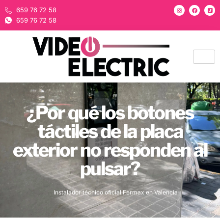
659 76 72 58
659 76 72 58
¿Por qué los botones
táctiles de la placa
exterior no responden al
pulsar?
Instalador técnico oficial Fermax en Valencia