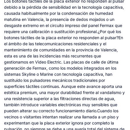
Los botones táctiles de la placa exterior no responden al pulsar
debido a la pérdida de sensibilidad en la tecnología capacitiva,
causada habitualmente por la condensación de humedad
matutina en Valencia, la presencia de dedos mojados o un
desgaste extremo en el circuito impreso del panel Fermax que
requiere una calibración o sustitución profesional.¿Por qué los
botones táctiles de la placa exterior no responden al pulsar?En
el ámbito de las telecomunicaciones residenciales y el
mantenimiento de comunidades en la provincia de Valencia,
esta es una de las incidencias más recurrentes que
gestionamos en Video Electric. Las placas de calle de última
generación de Fermax, como los modelos integrados en los
sistemas Skyline o Marine con tecnología capacitiva, han
sustituido los pulsadores mecánicos tradicionales por
superficies táctiles continuas. Aunque este avance aporta una
estética premium, una mayor durabilidad frente al vandalismo y
una resistencia superior a las filtraciones directas de agua,
también introduce variables electrónicas muy sensibles que
pueden alterar su correcto funcionamiento diario.Cuando los
vecinos o visitantes intentan realizar una llamada a un piso y
experimentan que la placa exterior ignora por completo la
pulsación, no siempre se debe a una avería total del sistema de