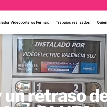
alador Videoporteros Fermax
Trabajos realizados
Quié
 un retraso de