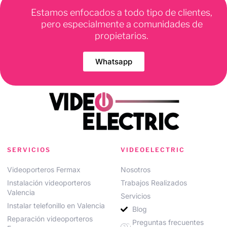
Estamos enfocados a todo tipo de clientes,
pero especialmente a comunidades de
propietarios.
Whatsapp
SERVICIOS
VIDEOELECTRIC
Videoporteros Fermax
Nosotros
Instalación videoporteros
Trabajos Realizados
Valencia
Servicios
Instalar telefonillo en Valencia
Blog
Reparación videoporteros
Preguntas frecuentes