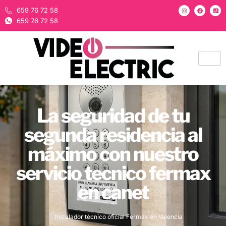
659 76 72 58
659 76 72 58
La seguridad de tu
segunda residencia al
máximo con nuestro
servicio tecnico fermax
en canet
Instalador técnico oficial Fermax en Valencia