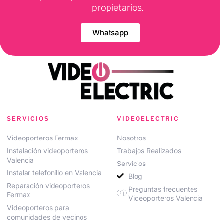
propietarios.
Whatsapp
SERVICIOS
VIDEOELECTRIC
Videoporteros Fermax
Nosotros
Instalación videoporteros
Trabajos Realizados
Valencia
Servicios
Instalar telefonillo en Valencia
Blog
Reparación videoporteros
Preguntas frecuentes
Fermax
Videoporteros Valencia
Videoporteros para
comunidades de vecinos