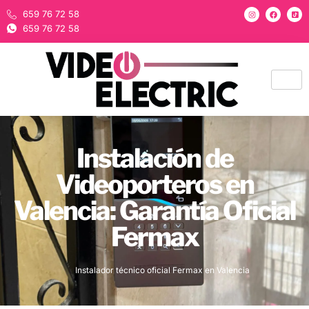
659 76 72 58
659 76 72 58
Instalación de
Videoporteros en
Valencia: Garantía Oficial
Fermax
Instalador técnico oficial Fermax en Valencia