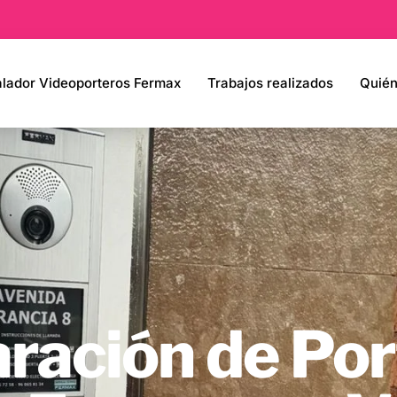
alador Videoporteros Fermax
Trabajos realizados
Quié
ración de Po