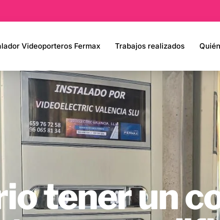
alador Videoporteros Fermax
Trabajos realizados
Quié
rio tener un c