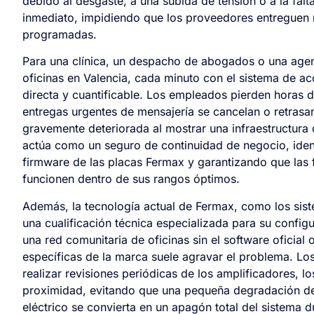
debido al desgaste, a una subida de tensión o a la falta
inmediato, impidiendo que los proveedores entreguen m
programadas.
Para una clínica, un despacho de abogados o una agen
oficinas en Valencia, cada minuto con el sistema de 
directa y cuantificable. Los empleados pierden horas d
entregas urgentes de mensajería se cancelan o retrasan
gravemente deteriorada al mostrar una infraestructura
actúa como un seguro de continuidad de negocio, iden
firmware de las placas Fermax y garantizando que las f
funcionen dentro de sus rangos óptimos.
Además, la tecnología actual de Fermax, como los sis
una cualificación técnica especializada para su configu
una red comunitaria de oficinas sin el software oficial
específicas de la marca suele agravar el problema. L
realizar revisiones periódicas de los amplificadores, lo
proximidad, evitando que una pequeña degradación de l
eléctrico se convierta en un apagón total del sistema 