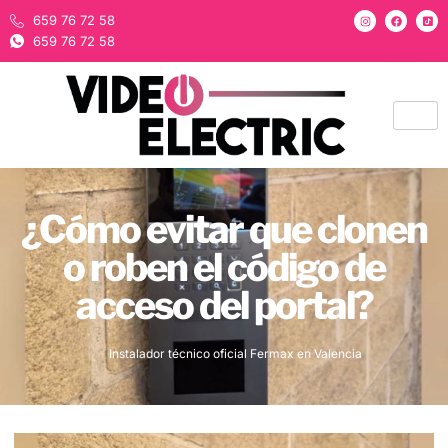
659 76 72 58
659 76 72 58
¿Cómo evitar que clonen
o roben el código de
acceso del portal?
Instalador técnico oficial Fermax en Valencia