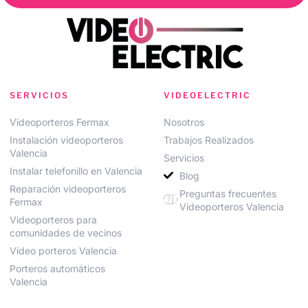
SERVICIOS
VIDEOELECTRIC
Videoporteros Fermax
Nosotros
Instalación videoporteros
Trabajos Realizados
Valencia
Servicios
Instalar telefonillo en Valencia
Blog
Reparación videoporteros
Preguntas frecuentes
Fermax
Videoporteros Valencia
Videoporteros para
comunidades de vecinos
Video porteros Valencia
Porteros automáticos
Valencia