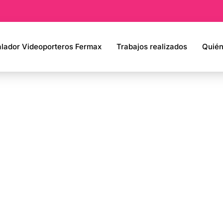
alador Videoporteros Fermax
Trabajos realizados
Quié
 de Videoport